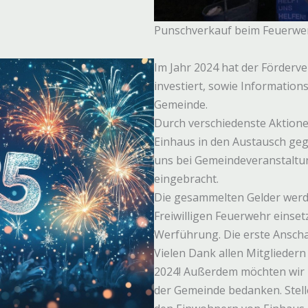
Punschverkauf beim Feuerwe
Im Jahr 2024 hat der Förderver
investiert, sowie Informatio
Gemeinde.
Durch verschiedenste Aktione
Einhaus in den Austausch geg
uns bei Gemeindeveranstaltu
eingebracht.
Die gesammelten Gelder werde
Freiwilligen Feuerwehr einset
Werführung. Die erste Anscha
Vielen Dank allen Mitgliedern 
2024! Außerdem möchten wir 
der Gemeinde bedanken. Stell