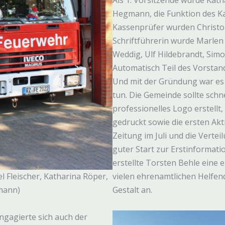
Als 1. Vorsitzende wurde Kath
Hegmann, die Funktion des K
Kassenprüfer wurden Christo
Schriftführerin wurde Marlen
Weddig, Ulf Hildebrandt, Si
Automatisch Teil des Vorstan
Und mit der Gründung war es n
tun. Die Gemeinde sollte schn
professionelles Logo erstellt
gedruckt sowie die ersten Akt
Zeitung im Juli und die Vertei
guter Start zur Erstinformat
erstellte Torsten Behle eine 
vielen ehrenamtlichen Helfe
l Fleischer, Katharina Röper,
Gestalt an.
mann)
gagierte sich auch der