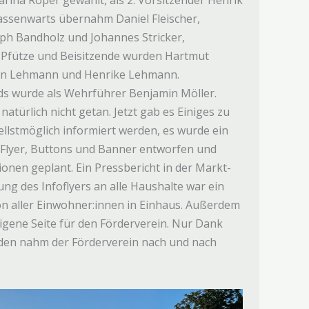
arina Röper gewählt, als 2. Vorsitzender Henrik
assenwarts übernahm Daniel Fleischer,
ph Bandholz und Johannes Stricker,
 Pfütze und Beisitzende wurden Hartmut
mon Lehmann und Henrike Lehmann.
ds wurde als Wehrführer Benjamin Möller.
atürlich nicht getan. Jetzt gab es Einiges zu
ellstmöglich informiert werden, es wurde ein
, Flyer, Buttons und Banner entworfen und
ionen geplant. Ein Pressbericht in der Markt-
lung des Infoflyers an alle Haushalte war ein
ion aller Einwohner:innen in Einhaus. Außerdem
eigene Seite für den Förderverein. Nur Dank
nden nahm der Förderverein nach und nach