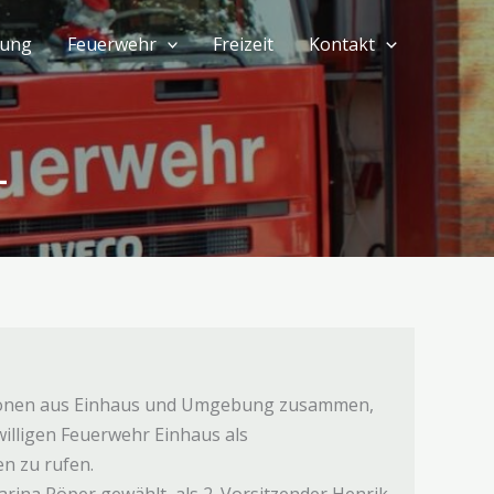
tung
Feuerwehr
Freizeit
Kontakt
4
sonen aus Einhaus und Umgebung zusammen,
willigen Feuerwehr Einhaus als
n zu rufen.