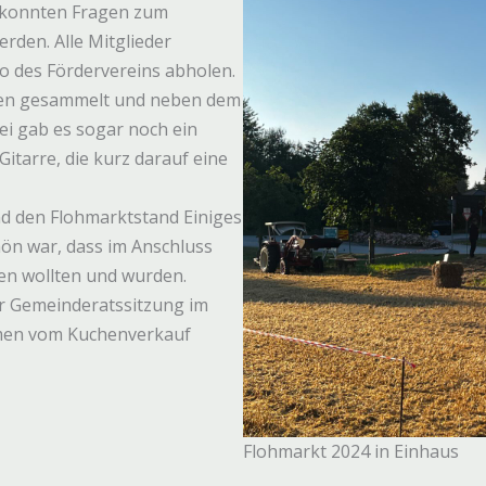
 konnten Fragen zum
erden. Alle Mitglieder
o des Fördervereins abholen.
en gesammelt und neben dem
i gab es sogar noch ein
itarre, die kurz darauf eine
d den Flohmarktstand Einiges
n war, dass im Anschluss
den wollten und wurden.
r Gemeinderatssitzung im
men vom Kuchenverkauf
Flohmarkt 2024 in Einhaus