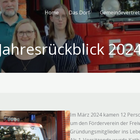
Home
Das Dorf
Gemeindevertre
Jahresrückblick 202
Im März 2024 kamen 12 Per
um den Förderverein der Frei
Gründungsmitglieder ins Lebe