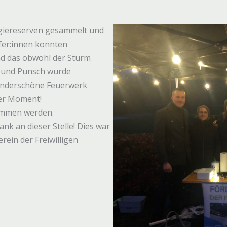
rgiereserven gesammelt und
lfer:innen konnten
d das obwohl der Sturm
n und Punsch wurde
underschöne Feuerwerk
ner Moment!
ommen werden.
nk an dieser Stelle! Dies war
rein der Freiwilligen